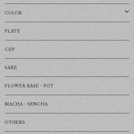
COLOR
霞石-KASUMIISHI-
PLATE
金霞-KINGASUMI-
CUP
焦霞-KOGAREGASUMI-
SAKE
藍霞-AIGASUMI-
FLOWER BASE・POT
白灯-HAKUTOU-
MACHA・SENCHA
OTHERS