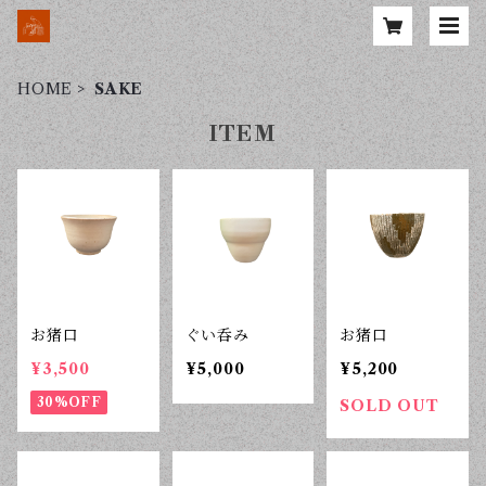
HOME
SAKE
ITEM
お猪口
ぐい呑み
お猪口
¥3,500
¥5,000
¥5,200
30%OFF
SOLD OUT