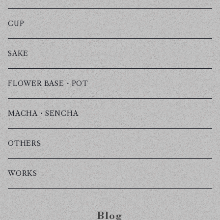
金霞-KINGASUMI-
CUP
焦霞-KOGAREGASUMI-
SAKE
藍霞-AIGASUMI-
FLOWER BASE・POT
白灯-HAKUTOU-
MACHA・SENCHA
OTHERS
WORKS
Blog