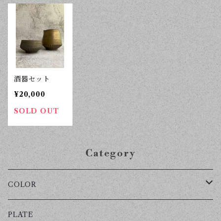
酒器セット
¥20,000
SOLD OUT
Category
COLOR
霞石-KASUMIISHI-
PLATE